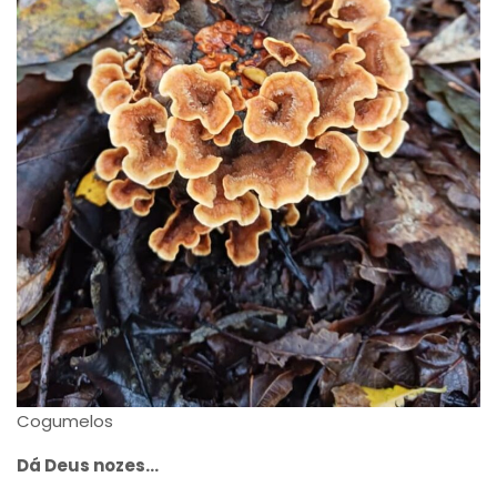
Cogumelos
Dá Deus nozes…