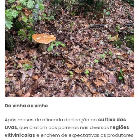
Da vinha ao vinho
Após meses de afincada dedicação ao
cultivo das
uvas
, que brotam das parreiras nas diversas
regiões
vitivinícolas
e enchem de expectativas os produtores