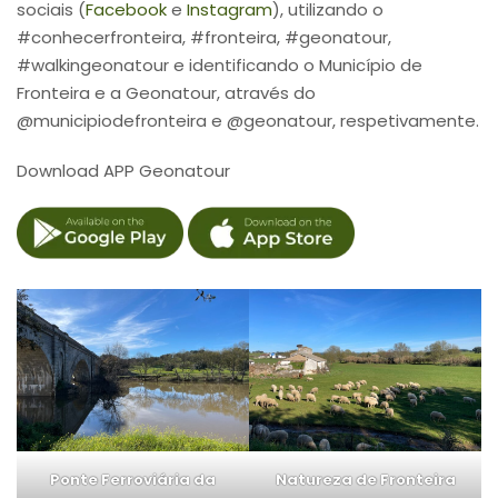
sociais (
Facebook
e
Instagram
), utilizando o
#conhecerfronteira, #fronteira, #geonatour,
#walkingeonatour e identificando o Município de
Fronteira e a Geonatour, através do
@municipiodefronteira e @geonatour, respetivamente.
Download APP Geonatour
Ponte Ferroviária da
Natureza de Fronteira