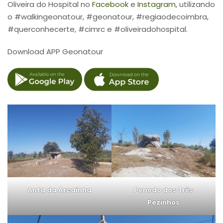
Oliveira do Hospital no
Facebook
e
Instagram
, utilizando
o #walkingeonatour, #geonatour, #regiaodecoimbra,
#querconhecerte, #cimrc e #oliveiradohospital.
Download APP Geonatour
Anta da Arcainha
Penedo dos Três
Pezinhos