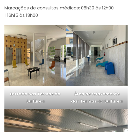
Marcações de consultas médicas: 08h30 às 12h00
| 16h15 às 18h00
Entrada nas
T
ermas da
Área de relaxamento
Sulfúrea
das T
ermas da Sulfúrea