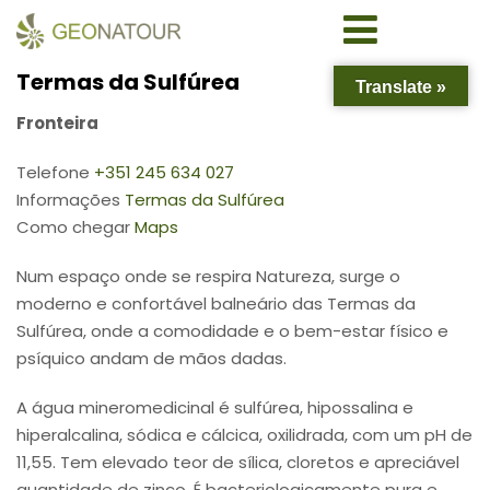
Termas da Sulfúrea
Translate »
Fronteira
Telefone
+351
245 634 027
Informações
Termas da Sulfúrea
Como chegar
Map
s
Num espaço onde se respira Natureza, surge o
moderno e confortável balneário das Termas da
Sulfúrea, onde a comodidade e o bem-estar físico e
psíquico andam de mãos dadas.
A água mineromedicinal é sulfúrea, hipossalina e
hiperalcalina, sódica e cálcica, oxilidrada, com um pH de
11,55. Tem elevado teor de sílica, cloretos e apreciável
quantidade de zinco. É bacteriologicamente pura e