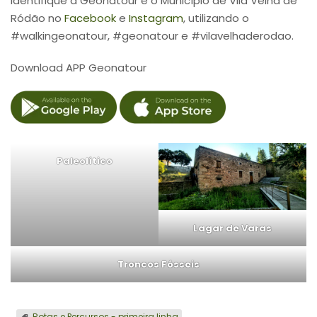
Identifique a Geonatour e o Município de Vila Velha de
Ródão no
Facebook
e
Instagram
, utilizando o
#walkingeonatour, #geonatour e #vilavelhaderodao.
Download APP Geonatour
Paleolítico
Lagar de Varas
Troncos Fósseis
Rotas e Percursos - primeira linha