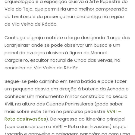
arqueológico e a exposição alusiva à Arte Rupestre do
Vale do Tejo, que permitiria uma melhor compreensão
do território e da presença humana antiga na região
de Vila Velha de Ródão.
Conheça a igreja matriz e o largo designado “Largo das
Laranjeiras” onde se pode observar um busco e um
painel de azulejos alusivos à figura de Manuel
Cargaleiro, escultor natural de Chão das Servas, no
concelho de Vila Velha de Ródão.
Segue-se pelo caminho em terra batida e pode fazer
um pequeno desvio em direção à bateria da Achada e
conhecer um monumento militar construído no século
XVIII, na altura das Guerras Peninsulares (pode saber
mais sobre este tema no percurso pedestre
VVR1 –
Rota das Invasões
). De regresso ao itinerário principal
(que coincide com o VVR1 – Rota das Invasões) siga o
traçado e aproveite a paisagem panorâmica com uma