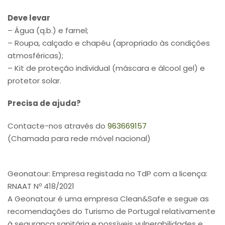
Deve levar
– Água (q.b.) e farnel;
– Roupa, calçado e chapéu (apropriado às condições
atmosféricas);
– Kit de proteção individual (máscara e álcool gel) e
protetor solar.
Precisa de ajuda?
Contacte-nos através do
963669157
(Chamada para rede móvel nacional)
Geonatour: Empresa registada no TdP com a licença:
RNAAT Nº 418/2021
A Geonatour é uma empresa Clean&Safe e segue as
recomendações do Turismo de Portugal relativamente
à segurança sanitária e possíveis vulnerabilidades e