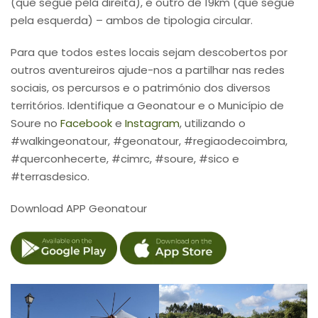
(que segue pela direita), e outro de 19km (que segue
pela esquerda) – ambos de tipologia circular.
Para que todos estes locais sejam descobertos por
outros aventureiros ajude-nos a partilhar nas redes
sociais, os percursos e o património dos diversos
territórios. Identifique a Geonatour e o Município de
Soure no
Facebook
e
Instagram
, utilizando o
#walkingeonatour, #geonatour, #regiaodecoimbra,
#querconhecerte, #cimrc, #soure, #sico e
#terrasdesico.
Download APP Geonatour